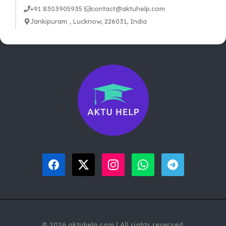
+91 8303905935
contact@aktuhelp.com
Jankipuram , Lucknow, 226031, India
© 2026 aktuhelp.com | All rights reserved.