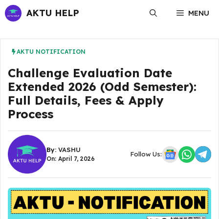
Skip
AKTU HELP
MENU
to
content
AKTU NOTIFICATION
Challenge Evaluation Date
Extended 2026 (Odd Semester):
Full Details, Fees & Apply
Process
By:
VASHU
Follow Us:
On: April 7, 2026